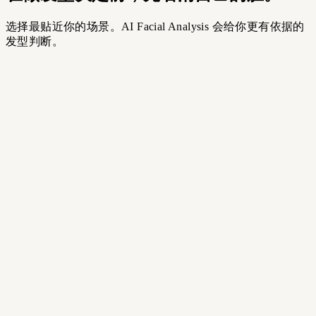
选择最贴近你的场景。AI Facial Analysis 会给你更有依据的
发型判断。
tful
rstanding Your Face
shape am I really?
 ANALYSIS
›
Precise measurements
›
Detailed breakdown
›
Feature analysis
Most Popular
Before a Salon Visit