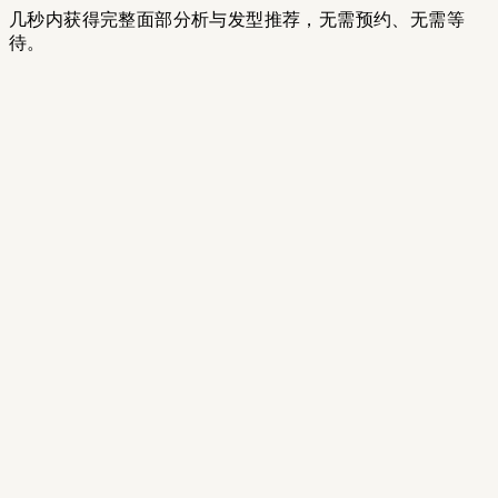
几秒内获得完整面部分析与发型推荐，无需预约、无需等
待。
01
上传自拍
上传一张清晰的正脸照片，并确保发际线可见，这样 AI
Facial Analysis 才能准确识别你的面部关键点。
01
上传自拍
上传一张清晰的正脸照片，并确保发际线可见，这样 AI
Facial Analysis 才能准确识别你的面部关键点。
02
AI 分析你的面部