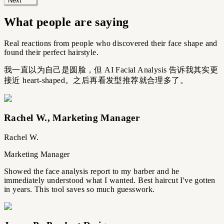
Next
What people are saying
Real reactions from people who discovered their face shape and
found their perfect hairstyle.
我一直以为自己是圆脸，但 AI Facial Analysis 告诉我其实更
接近 heart-shaped。之后再看发型推荐就合理多了。
Rachel W.
,
Marketing Manager
Rachel W.
Marketing Manager
Showed the face analysis report to my barber and he
immediately understood what I wanted. Best haircut I've gotten
in years. This tool saves so much guesswork.