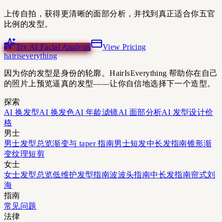
上传自拍，获得更清晰的面部分析，并找到真正适合你五官
比例的发型。
Try AI Facial Analysis
View Pricing
hairiseverything
因为你的发型是身份的轮廓。HairIsEverything 帮助你在自己
的照片上预览逼真的发型——让你自信地选择下一个造型。
探索
AI 换发型
AI 换发色
AI 年龄滤镜
AI 面部分析
AI 发型设计
价
格
男士
男士发型总览
渐变与 taper 指南
男士短发
中长发指南
锥形渐
变
纹理短剪
女士
女士发型总览
低维护发型指南
波波头指南
中长发指南
帘式刘
海
指南
常见问题
法律