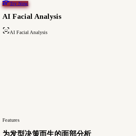
Try Now
AI Facial Analysis
AI Facial Analysis
你的照片
上传照片，获得脸型判断、面部特征分析，以及个性化发型
推荐。
Upload
Max
5
MB
上传一张清晰的正脸照片
Features
Analyze My Face
•
5
credits
为发型决策而生的面部分析