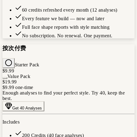
60 credits refreshed every month (12 analyses)
Every feature we build — now and later
Full face shape reports with style matching
No subscription. No renewal. One payment.
按次付费
Starter Pack
$9.99
Value Pack
$19.99
$9.99
one-time
Enough analyses to find your perfect style. Try 40, keep the
best.
Get 40 Analyses
Includes
200 Credits (40 face analyses)