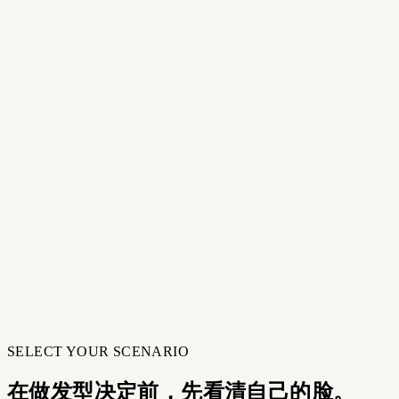
AI Facial Analysis 会测量脸部比例、下颌线、颧骨和额头区
域，识别你的脸型与关键特征。
02
AI 分析你的面部
AI Facial Analysis 会测量脸部比例、下颌线、颧骨和额头区
域，识别你的脸型与关键特征。
03
获取个性化推荐
获得你的脸型分析报告，以及与面部特征相匹配的发型推
荐，并继续浏览或试戴。
03
获取个性化推荐
获得你的脸型分析报告，以及与面部特征相匹配的发型推
荐，并继续浏览或试戴。
SELECT YOUR SCENARIO
在做发型决定前，先看清自己的脸。