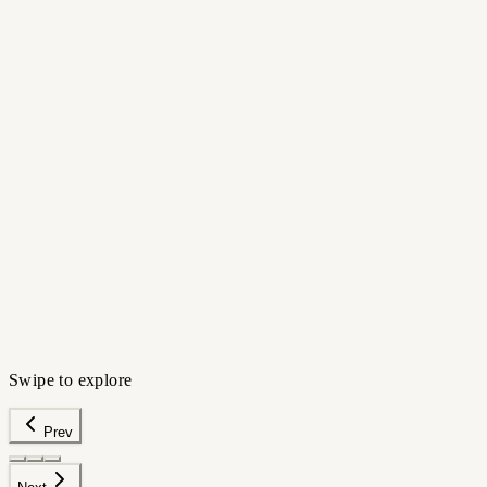
›
Explore new options
Most Popular
Before a Salon Visit
Walk in with a plan
SALON PREP
›
Know your face shape
›
Get matched styles
›
Show your stylist
Try this scenario
Swipe to explore
Prev