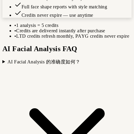
Full face shape reports with style matching
Credits never expire — use anytime
•
1 analysis = 5 credits
•
Credits are delivered instantly after purchase
•
LTD credits refresh monthly, PAYG credits never expire
AI Facial Analysis FAQ
AI Facial Analysis 的准确度如何？