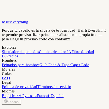
hairiseverything
Porque tu cabello es la silueta de tu identidad. HairIsEverything
te permite previsualizar peinados realistas en tu propia foto —
para elegir tu próximo corte con confianza.
Explorar
Simulador de peinados
Cambio de color IA
Filtro de edad
IA
Precios
Hombres
Peinados para hombres
Guía Fade & Taper
Taper Fade
Mujeres
Guías
FAQ
Legal
Política de privacidad
Términos de servicio
Idiomas
English
中文
Русский
Français
Español
Español